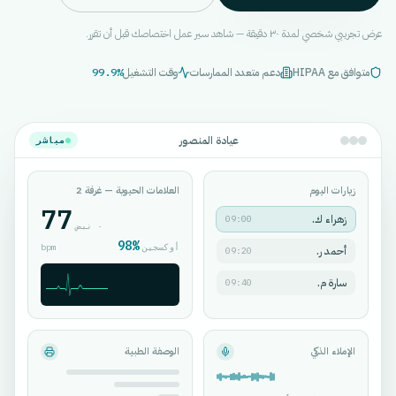
عرض تجريبي شخصي لمدة ٣٠ دقيقة — شاهد سير عمل اختصاصك قبل أن تقرر.
متوافق مع HIPAA
دعم متعدد الممارسات
وقت التشغيل
99.9%
عيادة المنصور
مباشر
زيارات اليوم
العلامات الحيوية — غرفة 2
77
زهراء ك.
09:00
·
نبض
98%
أوكسجين
bpm
أحمد ر.
09:20
سارة م.
09:40
الإملاء الذكي
الوصفة الطبية