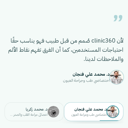
”
لأن clinic360 صُمم من قبل طبيب فهو يناسب حقًا
احتياجات المستخدمين، كما أن الفرق تفهم نقاط الألم
والملاحظات لدينا.
د. محمد علي فنجان
اختصاصي طب وجراحة العيون
د. محمد علي فنجان
د. محمد زكريا
اختصاصي طب وجراحة العيون
اخصائي جراحة القلب والصدر والاوعية الد