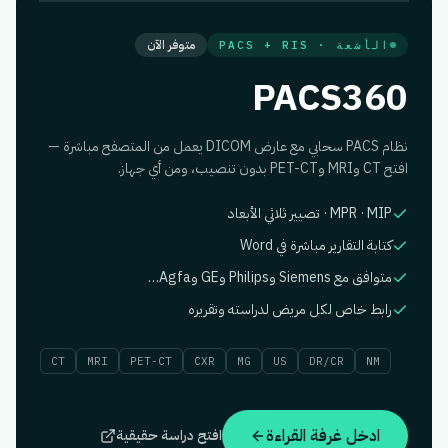
PACS360 · CT HEAD
SE 3/5 · IM 128/240
PT: 34821 · 42Y
5.0 mm
متوفر الآن
الأشعة · PACS + RIS
ACQ 09:41:12
PACS360
نظام PACS سحابي مع عارض DICOM يعمل من المتصفح مباشرة —
افتح CT وMRI وPET-CT بدون تنصيب، ومن أي جهاز.
MPR · MIP · تصيير ثلاثي الأبعاد
42.3 mm
كتابة التقارير مباشرة في Word
متوافق مع Siemens وPhilips وGE وAgfa…
رابط خاص لكل مريض لدراسته وتقريره
CT
MRI
PET-CT
CXR
MG
US
DR/CR
NM
ادخل غرفة القراءة
افتح دراسة حقيقية