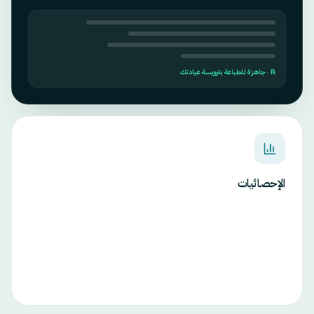
℞ · جاهزة للطباعة بترويسة عيادتك
الإحصائيات