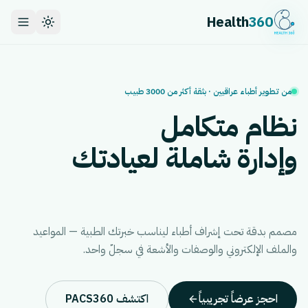
Health
360
من تطوير أطباء عراقيين · بثقة أكثر من 3000 طبيب
نظام متكامل
وإدارة شاملة لعيادتك
مصمم بدقة تحت إشراف أطباء ليناسب خبرتك الطبية — المواعيد
والملف الإلكتروني والوصفات والأشعة في سجلّ واحد.
احجز عرضاً تجريبياً
اكتشف PACS360