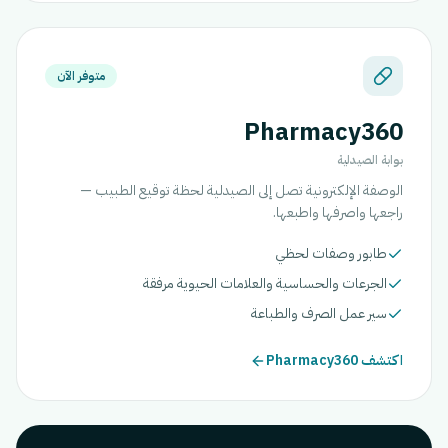
متوفر الآن
Pharmacy360
بوابة الصيدلية
الوصفة الإلكترونية تصل إلى الصيدلية لحظة توقيع الطبيب —
راجعها واصرفها واطبعها.
طابور وصفات لحظي
الجرعات والحساسية والعلامات الحيوية مرفقة
سير عمل الصرف والطباعة
اكتشف Pharmacy360
WW/WL 80/40
512 × 512
ZOOM 1.20×
DICOM · CLOUD