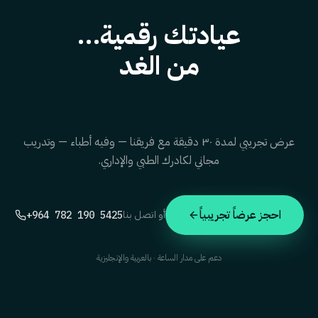
عيادتك رقمية…
من الغد
عرض تجريبي لمدة ٣٠ دقيقة مع فريقنا — وفيه أطباء — وتدريب
مجاني لكادرك الطبي والإداري.
احجز عرضاً تجريبياً
أو اتصل بنا
+964 782 190 5425
دعم على مدار الساعة · بالعربية والإنجليزية